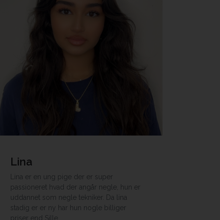
Lina
Lina er en ung pige der er super
passioneret hvad der angår negle, hun er
uddannet som negle tekniker. Da lina
stadig er er ny har hun nogle billiger
priser end Sille.