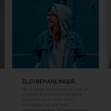
ELEVBEHANLINGER.
Når du vælger elevbehandlinger, bidrager
du aktivt til at give kommende fagfolk
muligheden for at udvikle deres
kompetencer og opnå deres
drømmeuddannelse. Din tålmodighed er