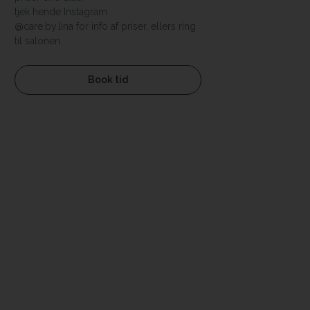
tjek hende Instagram
@care.by.lina for info af priser, ellers ring
til salonen.
Book tid